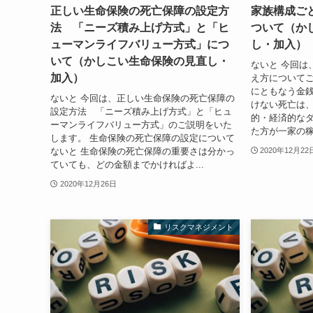
正しい生命保険の死亡保障の設定方
家族構成ご
法 「ニーズ積み上げ方式」と「ヒ
ついて（か
ューマンライフバリュー方式」につ
し・加入）
いて（かしこい生命保険の見直し・
ないと 今回は
加入）
え方についてご
にともなう金銭
ないと 今回は、正しい生命保険の死亡保障の
けない死亡は
設定方法 「ニーズ積み上げ方式」と「ヒュ
的・経済的な
ーマンライフバリュー方式」のご説明をいた
た方が一家の稼
します。 生命保険の死亡保障の設定について
ないと 生命保険の死亡保障の重要さは分かっ
2020年12月22
ていても、どの金額までかければよ...
2020年12月26日
リスクマネジメント