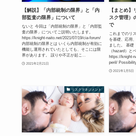
【解説】「内部統制の限界」と「内
【まとめ】
部監査の限界」について
スク管理）
で
ないと 今回は「内部統制の限界」と「内部監
査の限界」についてご説明いたします。
これまでのリ
https://knight-naito.net/2021/07/19/cia-forum/
を基礎、応用
内部統制の限界とは いくら内部統制が有効に
ました。 基礎 
機能し運用されていたとしても、そこには限
（hazard）と
界があります。 誤りや不正が起こ...
https://knight-
peril/ Possibili
2021年2月21日
2021年1月5日
リスクマネジメント