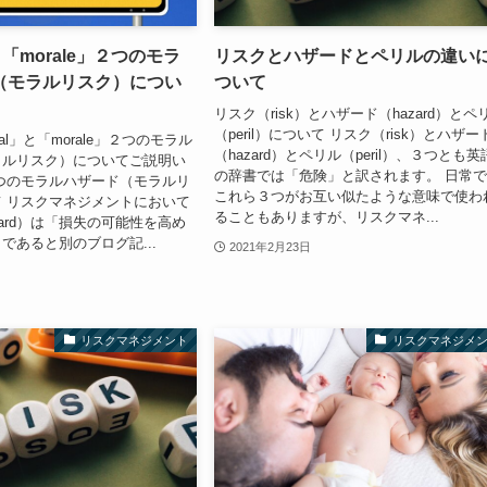
と「morale」２つのモラ
リスクとハザードとペリルの違い
（モラルリスク）につい
ついて
リスク（risk）とハザード（hazard）とペ
（peril）について リスク（risk）とハザー
al」と「morale」２つのモラル
（hazard）とペリル（peril）、３つとも英
ラルリスク）についてご説明い
の辞書では「危険」と訳されます。 日常
つのモラルハザード（モラルリ
これら３つがお互い似たような意味で使わ
 リスクマネジメントにおいて
ることもありますが、リスクマネ...
zard）は「損失の可能性を高め
であると別のブログ記...
2021年2月23日
リスクマネジメント
リスクマネジメ