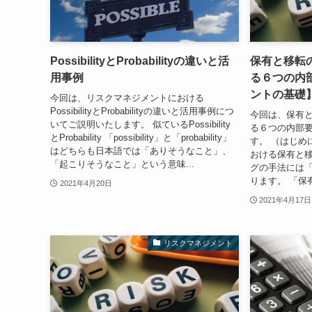
PossibilityとProbabilityの違いと活
保有と移転
用事例
る６つの内
ントの基礎
今回は、リスクマネジメントにおける
PossibilityとProbabilityの違いと活用事例につ
今回は、保有
いてご説明いたします。 似ているPossibility
る６つの内部
とProbability 「possibility」と「probability」
す。 （はじめ
はどちらも日本語では「ありそうなこと」、
おける保有と移
「起こりそうなこと」という意味...
グの手法には
ります。 「保
2021年4月20日
2021年4月17日
リスクマネジメント