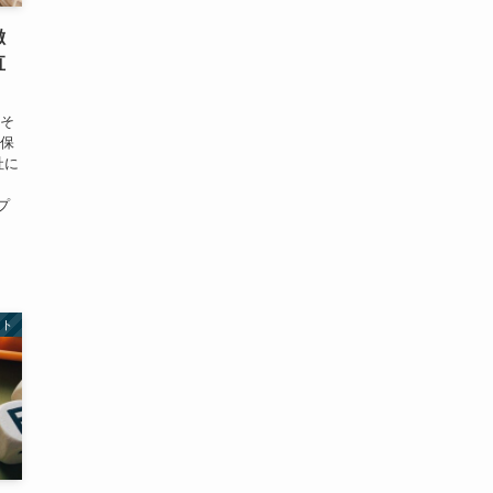
徴
直
とそ
命保
社に
プ
ント