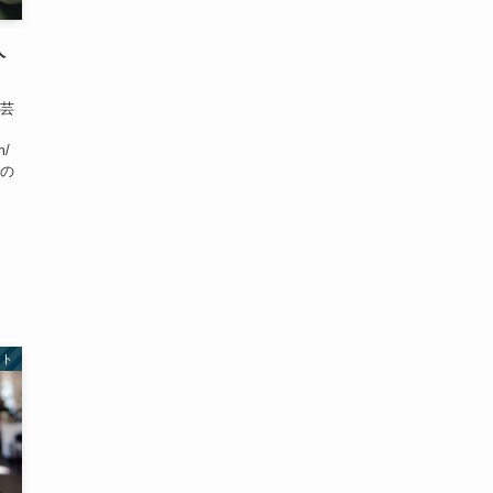
人
と芸
m/
正の
ント