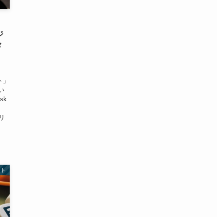
ジ
メ
ト」
い
sk
的リ
ント