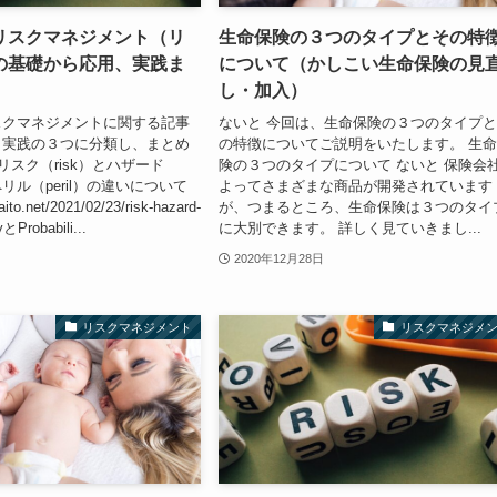
リスクマネジメント（リ
生命保険の３つのタイプとその特
の基礎から応用、実践ま
について（かしこい生命保険の見
し・加入）
スクマネジメントに関する記事
ないと 今回は、生命保険の３つのタイプ
、実践の３つに分類し、まとめ
の特徴についてご説明をいたします。 生
リスク（risk）とハザード
険の３つのタイプについて ないと 保険会
ペリル（peril）の違いについて
よってさまざまな商品が開発されています
naito.net/2021/02/23/risk-hazard-
が、つまるところ、生命保険は３つのタイ
tyとProbabili...
に大別できます。 詳しく見ていきまし...
2020年12月28日
リスクマネジメント
リスクマネジメ