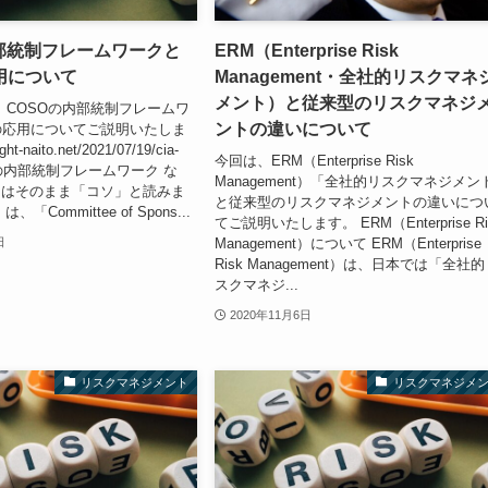
内部統制フレームワークと
ERM（Enterprise Risk
用について
Management・全社的リスクマネ
メント）と従来型のリスクマネジ
、COSOの内部統制フレームワ
ントの違いについて
の応用についてご説明いたしま
ht-naito.net/2021/07/19/cia-
今回は、ERM（Enterprise Risk
OSOの内部統制フレームワーク な
Management）「全社的リスクマネジメン
」はそのまま「コソ」と読みま
と従来型のリスクマネジメントの違いにつ
「Committee of Spons...
てご説明いたします。 ERM（Enterprise Ri
Management）について ERM（Enterprise
日
Risk Management）は、日本では「全社
スクマネジ...
2020年11月6日
リスクマネジメント
リスクマネジメ