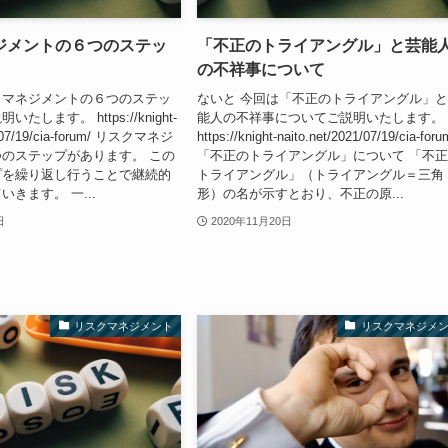
ジメントの６つのステッ
「不正のトライアングル」と芸能
の不祥事について
クマネジメントの６つのステッ
ないと 今回は「不正のトライアングル」
します。 https://knight-
能人の不祥事についてご説明いたします。
21/07/19/cia-forum/ リスクマネジ
https://knight-naito.net/2021/07/19/cia-foru
のステップがあります。 この
「不正のトライアングル」について 「不
プを繰り返し行うことで継続的
トライアングル」（トライアングル＝三角
きます。 一...
形）の名が示すとおり、不正の原...
日
2020年11月20日
リスクマネジメント
リスクマネジメ