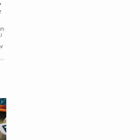
ク
メ
ての
リ
m/
..
ント