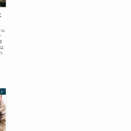
に
リル
ド
語
では
れ
ント