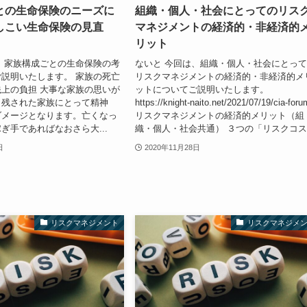
との生命保険のニーズに
組織・個人・社会にとってのリス
しこい生命保険の見直
マネジメントの経済的・非経済的
リット
、家族構成ごとの生命保険の考
ないと 今回は、組織・個人・社会にとっ
説明いたします。 家族の死亡
リスクマネジメントの経済的・非経済的メ
上の負担 大事な家族の思いが
ットについてご説明いたします。
、残された家族にとって精神
https://knight-naito.net/2021/07/19/cia-foru
ダメージとなります。亡くなっ
リスクマネジメントの経済的メリット（組
ぎ手であればなおさら大...
織・個人・社会共通） ３つの「リスクコス.
日
2020年11月28日
リスクマネジメント
リスクマネジメ