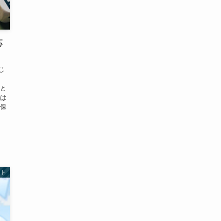
応
じ
有と
には
「保
ント