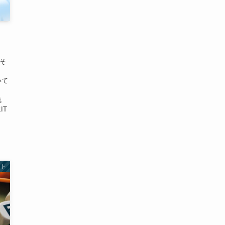
そ
いて
浅
IT
ント