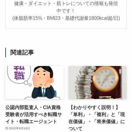
健康・ダイエット・筋トレについての情報も発信
中です！
(体脂肪率15%・BMI23・基礎代謝量1800kcal超/日)
関連記事
公認内部監査人・CIA資格
【わかりやすく説明！】
受験者が活用すべき転職サ
「単利」・「複利」と「現
イト・転職エージェント
在価値」・「将来価値」に
ついて
2022年9月16日