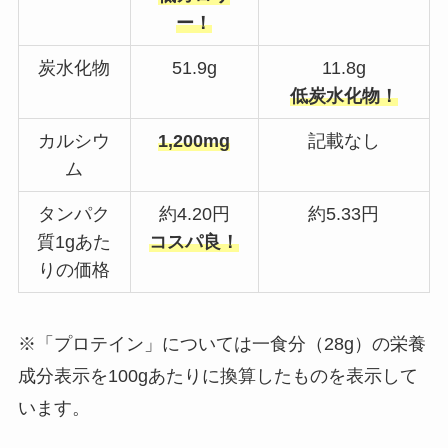
ー！
炭水化物
51.9g
11.8g
低炭水化物！
カルシウ
1,200mg
記載なし
ム
タンパク
約4.20円
約5.33円
質1gあた
コスパ良！
りの価格
※「プロテイン」については一食分（28g）の栄養
成分表示を100gあたりに換算したものを表示して
います。