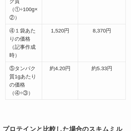
ク質
（①÷100g×
②）
④１袋あた
1,520円
8,370円
りの価格
（記事作成
時）
⑤タンパク
約4.20円
約5.33円
質1gあたり
の価格
（④÷③）
プロテインと比較した場合のスキムミル