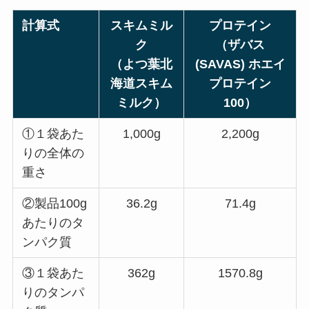
計算式
スキムミル
プロテイン
ク
（ザバス
（よつ葉北
(SAVAS) ホエイ
海道スキム
プロテイン
ミルク）
100）
①１袋あた
1,000g
2,200g
りの全体の
重さ
②製品100g
36.2g
71.4g
あたりのタ
ンパク質
③１袋あた
362g
1570.8g
りのタンパ