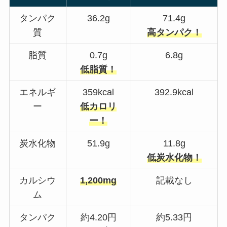
タンパク
36.2g
71.4g
質
高タンパク！
脂質
0.7g
6.8g
低脂質！
エネルギ
359kcal
392.9kcal
ー
低カロリ
ー！
炭水化物
51.9g
11.8g
低炭水化物！
カルシウ
1,200mg
記載なし
ム
タンパク
約4.20円
約5.33円