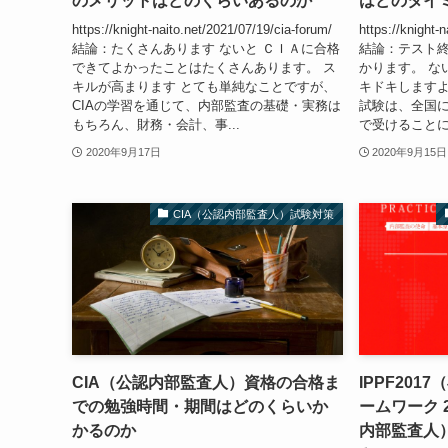
のメリットはどのくらいあるのか
はどのタイ
https://knight-naito.net/2021/07/19/cia-forum/
https://knight-
結論：たくさんあります ないと ＣＩＡに合格
結論：テスト
できてよかったことはたくさんあります。 ス
かります。 な
キルが高まります とても単純なことですが、
キドキしますよ
CIAの学習を通じて、内部監査の基礎・実務は
試験は、全国に
もちろん、財務・会計、事...
で受けることにな
2020年9月17日
2020年9月15日
CIA（公認内部監査人）試験対策
CIA（公認内部監査人）資格の合格ま
IPPF20
での勉強時間・期間はどのくらいか
ームワーク 2
かるのか
内部監査人