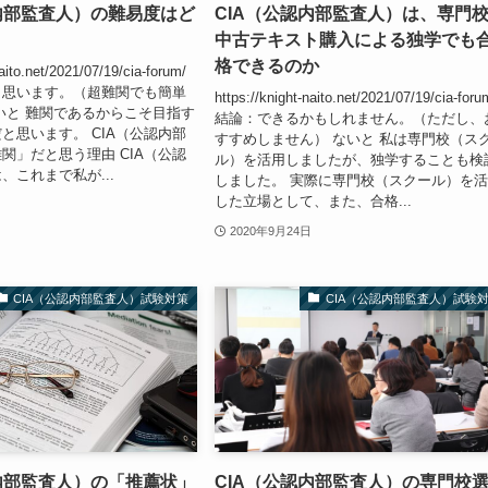
内部監査人）の難易度はど
CIA（公認内部監査人）は、専門
中古テキスト購入による独学でも
格できるのか
naito.net/2021/07/19/cia-forum/
と思います。（超難関でも簡単
https://knight-naito.net/2021/07/19/cia-foru
いと 難関であるからこそ目指す
結論：できるかもしれません。（ただし、
と思います。 CIA（公認内部
すすめしません） ないと 私は専門校（ス
関」だと思う理由 CIA（公認
ル）を活用しましたが、独学することも検
、これまで私が...
しました。 実際に専門校（スクール）を
した立場として、また、合格...
2020年9月24日
CIA（公認内部監査人）試験対策
CIA（公認内部監査人）試験
内部監査人）の「推薦状」
CIA（公認内部監査人）の専門校