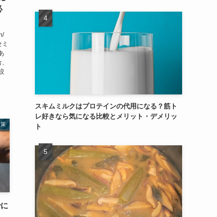
必
m/
セミ
あ
合、
絞
スキムミルクはプロテインの代用になる？筋ト
レ好きなら気になる比較とメリット・デメリッ
対策
ト
でに