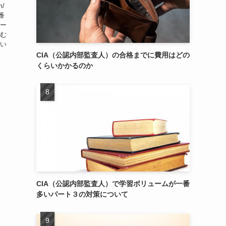
m/
番
パー
進む
ない
CIA（公認内部監査人）の合格までに費用はどの
くらいかかるのか
CIA（公認内部監査人）で学習ボリュームが一番
多いパート３の対策について