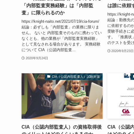
「内部監査実務経験」は「内部監
は誰に依頼
査」に限られるのか
https://knight-
結論：勤務先
https://knight-naito.net/2021/07/19/cia-forum/
に依頼するのが
結論：必ずしも「内部監査」の業務に限りま
受験手続きに
せん。 ないと 内部監査そのものに携わってい
す。 「推薦状
なくとも、他の業務が「内部監査実務経験」
のテストを受け
として見なされる場合があります。 実務経験
について CIA（公認内部監査...
2020年9月23日
2020年9月24日
CIA（公認内部監査人）試験対策
CIA（公認内部監査人）の資格取得後
CIA（公認