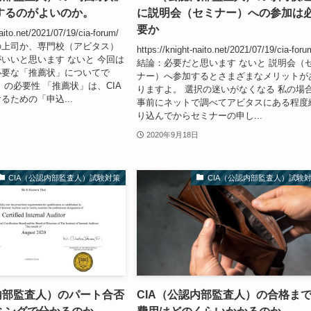
するのがよいのか。
に説明会（セミナー）への参加は
要か
naito.net/2021/07/19/cia-forum/
の上司か、専門校（アビタス）
https://knight-naito.net/2021/07/19/cia-foru
いいと思います ないと 今回は
結論：必要だと思います ないと 説明会（
必要な「推薦状」についてで
ナー）へ参加するとさまざまなメリットが
」の必要性 「推薦状」は、CIA
りますよ。 選択の迷いがなくなる 私の場
るための「申込...
事前にネットで調べてアビタスにある程度
り込んでからセミナーの申し...
2020年9月18日
CIA（公認内部監査人）試験対策
CIA（公認内部監査人）試験
内部監査人）のパート合否
CIA（公認内部監査人）の合格ま