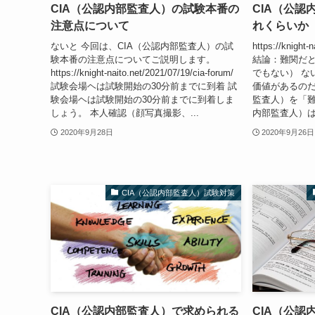
CIA（公認内部監査人）の試験本番の
CIA（公認
注意点について
れくらいか
ないと 今回は、CIA（公認内部監査人）の試
https://knight-
験本番の注意点についてご説明します。
結論：難関だ
https://knight-naito.net/2021/07/19/cia-forum/
でもない） な
試験会場ヘは試験開始の30分前までに到着 試
価値があるのだ
験会場ヘは試験開始の30分前までに到着しま
監査人）を「難
しょう。 本人確認（顔写真撮影、...
内部監査人）は
2020年9月28日
2020年9月26日
CIA（公認内部監査人）試験対策
CIA（公認内部監査人）で求められる
CIA（公認