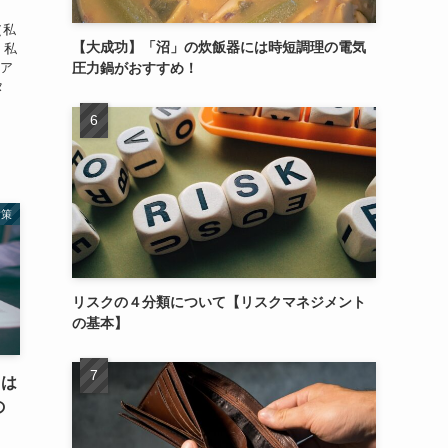
（私
【大成功】「沼」の炊飯器には時短調理の電気
。私
（ア
圧力鍋がおすすめ！
タ
場
対策
リスクの４分類について【リスクマネジメント
の基本】
トは
の