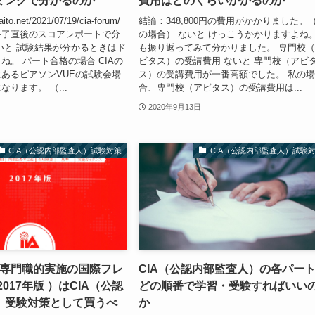
ミングで分かるのか
費用はどのくらいかかるのか
naito.net/2021/07/19/cia-forum/
結論：348,800円の費用がかかりました。
終了直後のスコアレポートで分
の場合） ないと けっこうかかりますよね
いと 試験結果が分かるときはド
も振り返ってみて分かりました。 専門校
ね。 パート合格の場合 CIAの
ビタス）の受講費用 ないと 専門校（アビ
あるピアソンVUEの試験会場
ス）の受講費用が一番高額でした。 私の
ります。 （...
合、専門校（アビタス）の受講費用は...
2020年9月13日
CIA（公認内部監査人）試験対策
CIA（公認内部監査人）試験
17（専門職的実施の国際フレ
CIA（公認内部監査人）の各パー
017年版 ）はCIA（公認
どの順番で学習・受験すればいい
）受験対策として買うべ
か