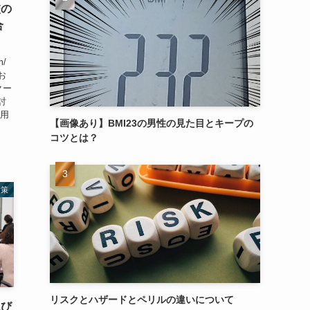
校の
合
m/
お
クー
討
活用
【画像あり】BMI23の男性の見た目とキープの
コツとは？
対策
リスクとハザードとペリルの違いについて
選び