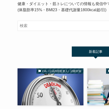
健康・ダイエット・筋トレについての情報も発信中
(体脂肪率15%・BMI23・基礎代謝量1800kcal超/日)
新着記事
CIA（公認内部監査人）試験対策